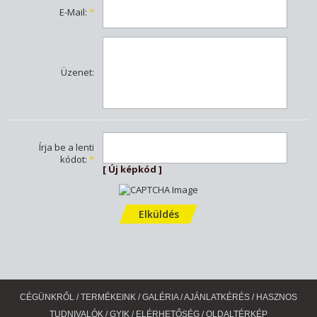
E-Mail
:
*
Üzenet
:
Írja be a lenti
kódot
:
*
[ Új képkód ]
CÉGÜNKRŐL
/
TERMÉKEINK
/
GALÉRIA
/
AJÁNLATKÉRÉS
/
HASZNOS
TUDNIVALÓK
/
GYIK
/
ELÉRHETŐSÉG
/
OLDALTÉRKÉP