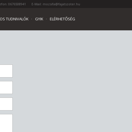
efon: 0676508941
E-Mail: mozsifa@fajatszoter.hu
OS TUDNIVALÓK
GYIK
ELÉRHETŐSÉG