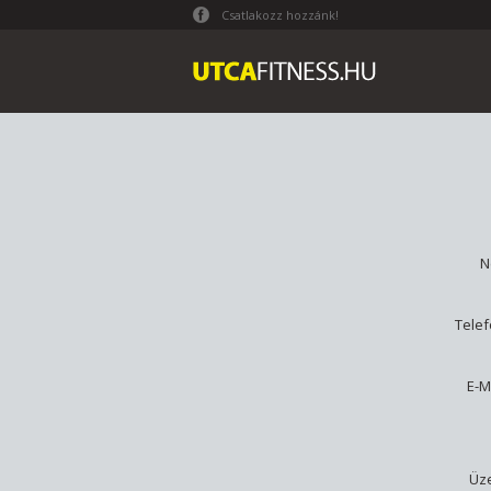
Csatlakozz hozzánk!
N
Tele
E-M
Üz