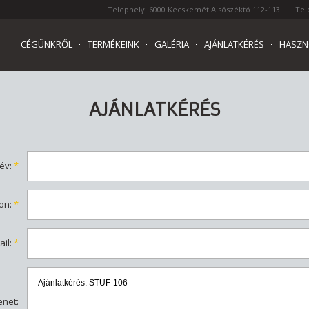
Telephely: 6000 Kecskemét Alsószéktó 112-113.
Tel
CÉGÜNKRŐL
TERMÉKEINK
GALÉRIA
AJÁNLATKÉRÉS
HASZN
AJÁNLATKÉRÉS
év
:
*
fon
:
*
ail
:
*
enet
: