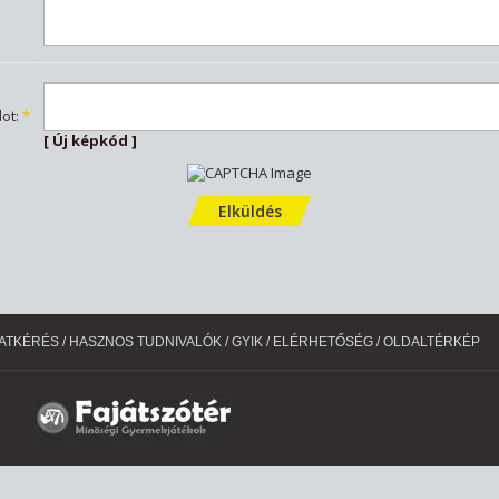
dot
:
*
[ Új képkód ]
ATKÉRÉS
/
HASZNOS TUDNIVALÓK
/
GYIK
/
ELÉRHETŐSÉG
/
OLDALTÉRKÉP