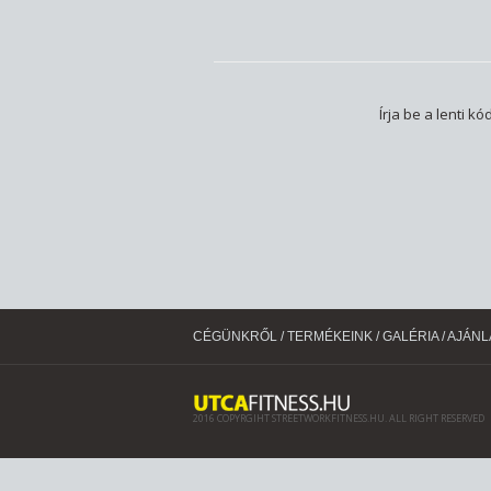
Írja be a lenti kó
CÉGÜNKRŐL
/
TERMÉKEINK
/
GALÉRIA
/
AJÁNL
2016 COPYRGIHT STREETWORKFITNESS.HU. ALL RIGHT RESERVED