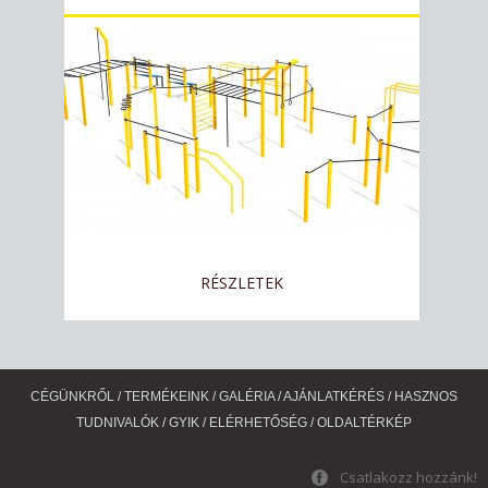
RÉSZLETEK
CÉGÜNKRŐL
/
TERMÉKEINK
/
GALÉRIA
/
AJÁNLATKÉRÉS
/
HASZNOS
TUDNIVALÓK
/
GYIK
/
ELÉRHETŐSÉG
/
OLDALTÉRKÉP
Csatlakozz hozzánk!