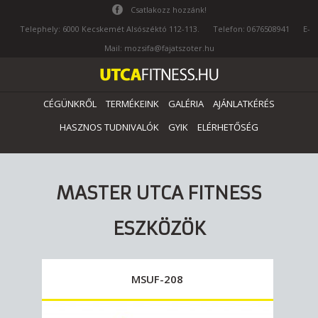
Csatlakozz hozzánk!
Telephely: 6000 Kecskemét Alsószéktó 112-113.
Telefon: 0676508941
E-
Mail: mozsifa@fajatszoter.hu
CÉGÜNKRŐL
TERMÉKEINK
GALÉRIA
AJÁNLATKÉRÉS
HASZNOS TUDNIVALÓK
GYIK
ELÉRHETŐSÉG
MASTER UTCA FITNESS
ESZKÖZÖK
MSUF-208