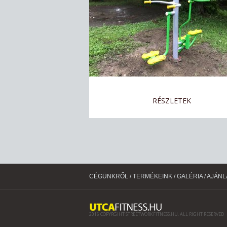
RÉSZLETEK
CÉGÜNKRŐL
/
TERMÉKEINK
/
GALÉRIA
/
AJÁNL
2016 COPYRGIHT STREETWORKFITNESS.HU. ALL RIGHT RESERVED