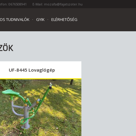
efon: 0676508941
E-Mail: mozsifa@fajatszoter.hu
OS TUDNIVALÓK
GYIK
ELÉRHETŐSÉG
ZÖK
UF-8445 Lovaglógép