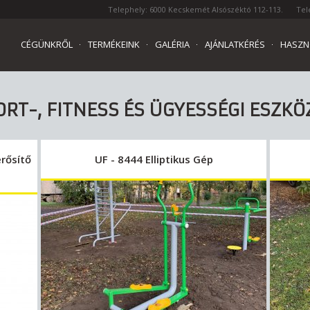
Telephely: 6000 Kecskemét Alsószéktó 112-113.
Tel
CÉGÜNKRŐL
TERMÉKEINK
GALÉRIA
AJÁNLATKÉRÉS
HASZN
ORT-, FITNESS ÉS ÜGYESSÉGI ESZKÖ
rősítő
UF - 8444 Elliptikus Gép