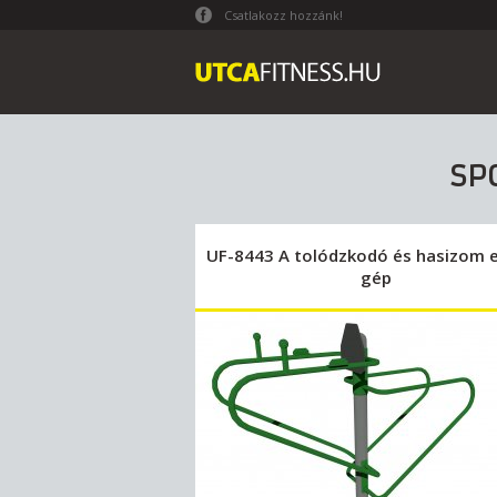
Csatlakozz hozzánk!
SP
UF-8443 A tolódzkodó és hasizom e
gép