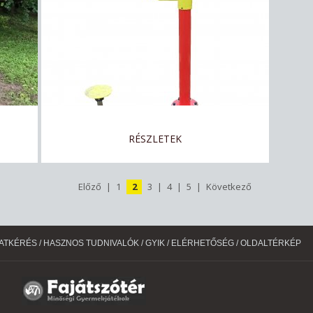
RÉSZLETEK
Előző
|
1
2
3
|
4
|
5
|
Következő
ATKÉRÉS
/
HASZNOS TUDNIVALÓK
/
GYIK
/
ELÉRHETŐSÉG
/
OLDALTÉRKÉP