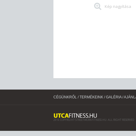
Kép nagyítása
CÉGÜNKRŐL
/
TERMÉKEINK
/
GALÉRIA
/
AJÁNL
2016 COPYRGIHT STREETWORKFITNESS.HU. ALL RIGHT RESERVED