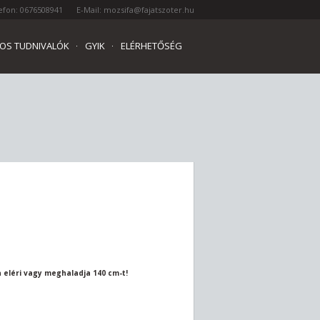
efon: 0676508941
E-Mail: mozsifa@fajatszoter.hu
OS TUDNIVALÓK
GYIK
ELÉRHETŐSÉG
 eléri vagy meghaladja 140 cm-t!