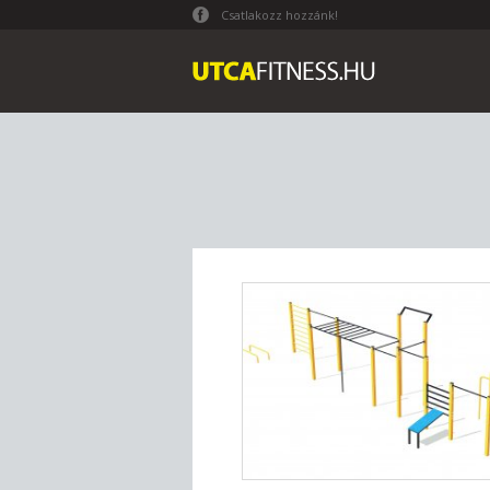
Csatlakozz hozzánk!