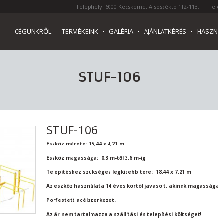
Telephely: 6000 Kecskemét Alsószéktó 112-113.
Tel
CÉGÜNKRŐL
TERMÉKEINK
GALÉRIA
AJÁNLATKÉRÉS
HASZN
STUF-106
STUF-106
Eszköz mérete: 15,44 x 4,21 m
Eszköz magassága: 0,3 m-től 3,6 m-ig
Telepítéshez szükséges legkisebb tere: 18,44 x 7,21 m
Az eszköz használata 14 éves kortól javasolt, akinek magassága
Porfestett acélszerkezet.
Az ár nem tartalmazza a szállítási és telepítési költséget!