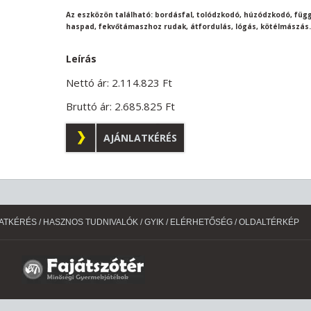
Az eszközön található: bordásfal, tolódzkodó, húzódzkodó, füg
haspad, fekvőtámaszhoz rudak, átfordulás, lógás, kötélmászás.
Leírás
Nettó ár:
2.114.823
Ft
Bruttó ár:
2.685.825
Ft
AJÁNLATKÉRÉS
ATKÉRÉS
/
HASZNOS TUDNIVALÓK
/
GYIK
/
ELÉRHETŐSÉG
/
OLDALTÉRKÉP