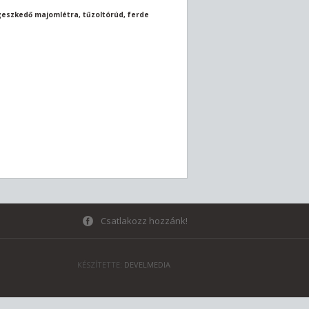
geszkedő majomlétra, tűzoltórúd, ferde
Csatlakozz hozzánk!
KÉSZÍTETTE:
DEVELMEDIA