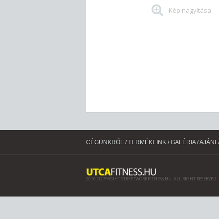
Kép nagyítása
CÉGÜNKRŐL
/
TERMÉKEINK
/
GALÉRIA
/
AJÁNL
2016 COPYRGIHT STREETWORKFITNESS.HU. ALL RIGHT RESERVED