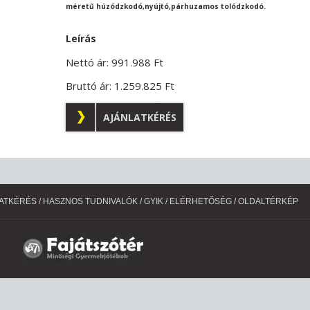
méretű húzódzkodó,nyújtó,párhuzamos tolódzkodó.
Leírás
Nettó ár:
991.988
Ft
Bruttó ár:
1.259.825
Ft
AJÁNLATKÉRÉS
ATKÉRÉS
/
HASZNOS TUDNIVALÓK
/
GYIK
/
ELÉRHETŐSÉG
/
OLDALTÉRKÉP