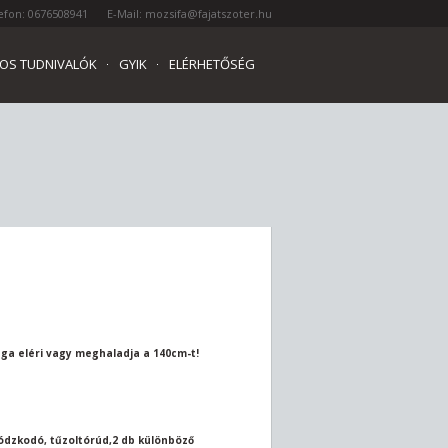
efon: 0676508941
E-Mail: mozsifa@fajatszoter.hu
OS TUDNIVALÓK
GYIK
ELÉRHETŐSÉG
ága eléri vagy meghaladja a 140cm-t!
ódzkodó, tűzoltórúd,2 db különböző