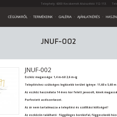
Telephely: 6000 Kecskemét Alsószéktó 112-113.
Tel
CÉGÜNKRŐL
TERMÉKEINK
GALÉRIA
AJÁNLATKÉRÉS
HASZN
JNUF-002
JNUF-002
Eszköz magassága: 1,4 m-től 2,6 m-ig
Telepítéshez szükséges legkisebb terület igénye: 11,60 x 5,60 m
Az eszköz használata 14 éves kor felett javasolt, kinek magass
Porfestett acélszerkezet.
Az ár nem tartalmazza a telepítési és szállítási költséget!
Az eszközön található : függőleges bordásfal, függeszkedő húz