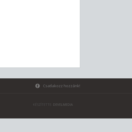
Csatlakozz hozzánk!
KÉSZÍTETTE:
DEVELMEDIA