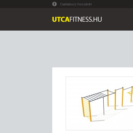
Csatlakozz hozzánk!