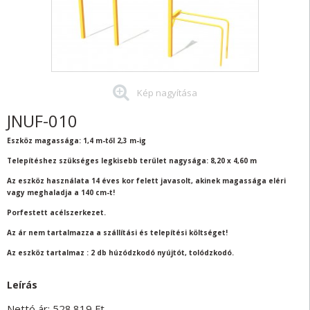
Kép nagyítása
JNUF-010
Eszköz magassága: 1,4 m-től 2,3 m-ig
Telepítéshez szükséges legkisebb terület nagysága: 8,20 x 4,60 m
Az eszköz használata 14 éves kor felett javasolt, akinek magassága eléri
vagy meghaladja a 140 cm-t!
Porfestett acélszerkezet.
Az ár nem tartalmazza a szállítási és telepítési költséget!
Az eszköz tartalmaz : 2 db húzódzkodó nyújtót, tolódzkodó.
Leírás
Nettó ár:
528.819
Ft