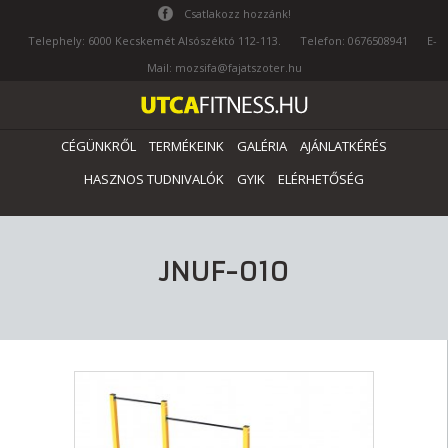
Csatlakozz hozzánk!
Telephely: 6000 Kecskemét Alsószéktó 112-113.
Telefon: 0676508941
E-
Mail: mozsifa@fajatszoter.hu
CÉGÜNKRŐL
TERMÉKEINK
GALÉRIA
AJÁNLATKÉRÉS
HASZNOS TUDNIVALÓK
GYIK
ELÉRHETŐSÉG
JNUF-010